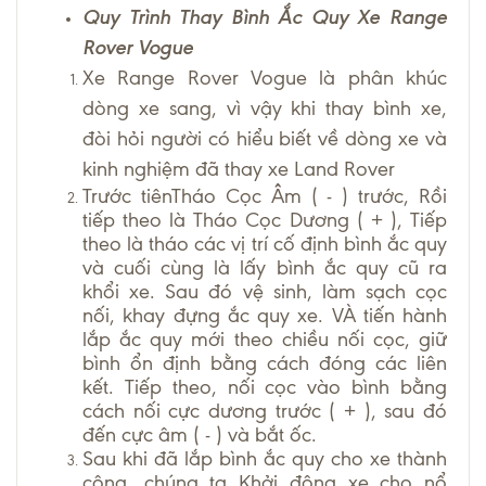
Quy Trình Thay Bình Ắc Quy Xe Range
Rover Vogue
Xe Range Rover Vogue là phân khúc
dòng xe sang, vì vậy khi thay bình xe,
đòi hỏi người có hiểu biết về dòng xe và
kinh nghiệm đã thay xe Land Rover
Trước tiênTháo Cọc Âm ( - ) trước, Rồi
tiếp theo là Tháo Cọc Dương ( + ), Tiếp
theo là tháo các vị trí cố định bình ắc quy
và cuối cùng là lấy bình ắc quy cũ ra
khổi xe. Sau đó vệ sinh, làm sạch cọc
nối, khay đựng ắc quy xe. VÀ tiến hành
lắp ắc quy mới theo chiều nối cọc, giữ
bình ổn định bằng cách đóng các liên
kết. Tiếp theo, nối cọc vào bình bằng
cách nối cực dương trước ( + ), sau đó
đến cực âm ( - ) và bắt ốc.
Sau khi đã lắp bình ắc quy cho xe thành
công, chúng ta Khởi động xe cho nổ