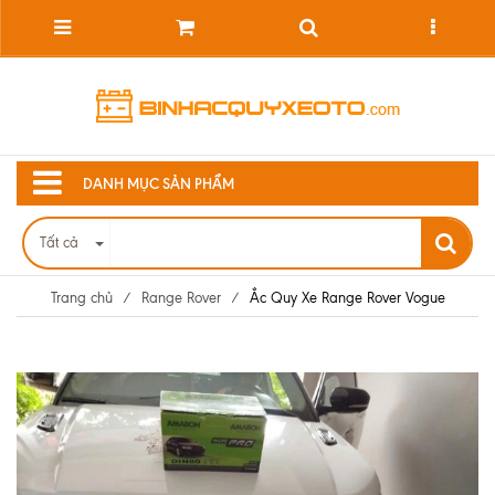
DANH MỤC SẢN PHẨM
Tất cả
Trang chủ
/
Range Rover
/
Ắc Quy Xe Range Rover Vogue