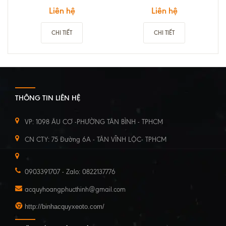
Liên hệ
Liên hệ
CHI TIẾT
CHI TIẾT
THÔNG TIN LIÊN HỆ
VP: 1098 ÂU CƠ -PHƯỜNG TÂN BÌNH - TPHCM
CN CTY: 75 Đường 6A - TÂN VĨNH LỘC- TPHCM
0903391707 - Zalo: 0822137776
acquyhoangphucthinh@gmail.com
http://binhacquyxeoto.com/