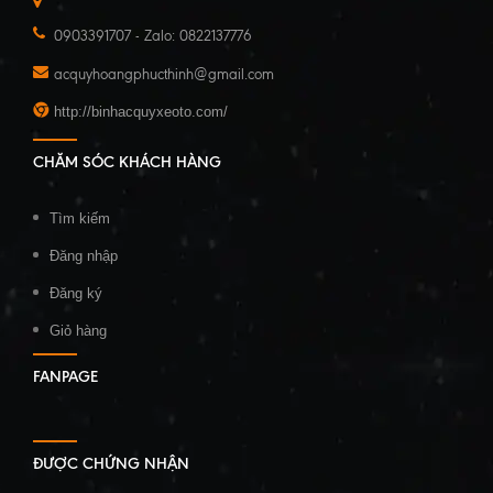
0903391707 - Zalo: 0822137776
acquyhoangphucthinh@gmail.com
http://binhacquyxeoto.com/
CHĂM SÓC KHÁCH HÀNG
Tìm kiếm
Đăng nhập
Đăng ký
Giỏ hàng
FANPAGE
ĐƯỢC CHỨNG NHẬN