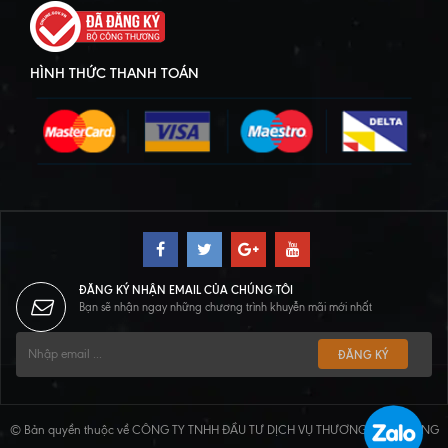
HÌNH THỨC THANH TOÁN
ĐĂNG KÝ NHẬN EMAIL CỦA CHÚNG TÔI
Bạn sẽ nhận ngay những chương trình khuyễn mãi mới nhất
ĐĂNG KÝ
© Bản quyền thuộc về CÔNG TY TNHH ĐẦU TƯ DỊCH VỤ THƯƠNG MẠI HOÀNG