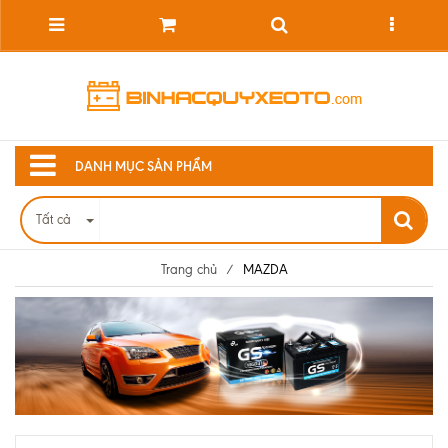
DANH MỤC SẢN PHẨM
Tất cả
Trang chủ
/
MAZDA