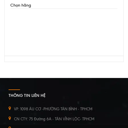
Chọn hãng
THÔNG TIN LIÊN HỆ
VP: 1098 ÂU CƠ -PHƯỜNG TÂN BÌNH - TPHCM
CN CTY: 75 Đường 6A - TÂN VĨNH LỘC- TPHCM