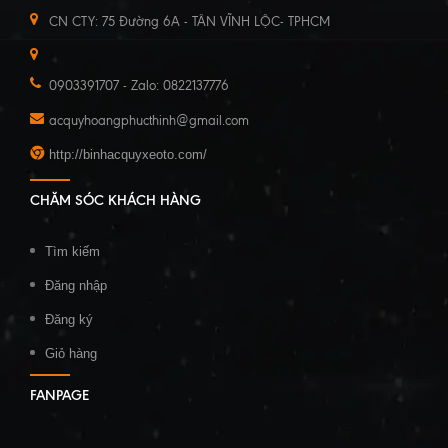
CN CTY: 75 Đường 6A - TÂN VĨNH LỘC- TPHCM
0903391707 - Zalo: 0822137776
acquyhoangphucthinh@gmail.com
http://binhacquyxeoto.com/
CHĂM SÓC KHÁCH HÀNG
Tìm kiếm
Đăng nhập
Đăng ký
Giỏ hàng
FANPAGE