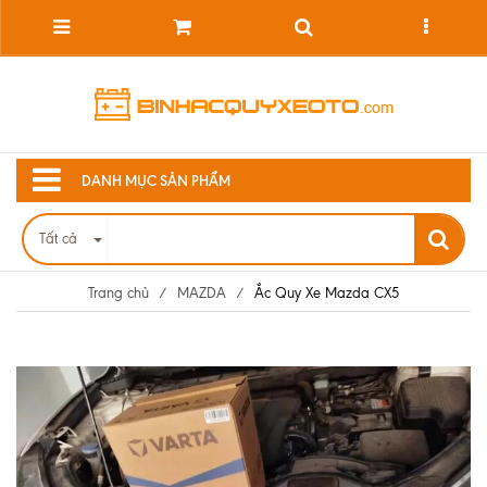
DANH MỤC SẢN PHẨM
Tất cả
Trang chủ
/
MAZDA
/
Ắc Quy Xe Mazda CX5