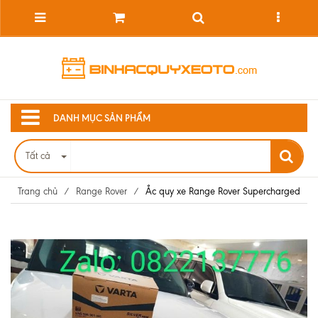
DANH MỤC SẢN PHẨM
Tất cả
Trang chủ
/
Range Rover
/
Ắc quy xe Range Rover Supercharged