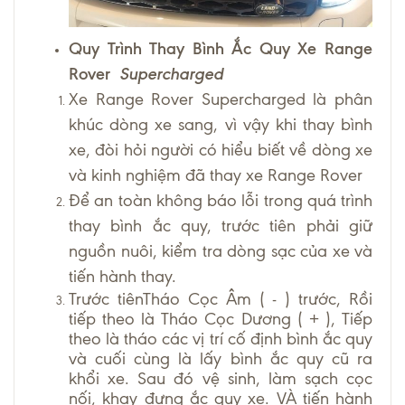
Quy Trình Thay Bình Ắc Quy Xe Range
Rover
Supercharged
Xe Range Rover Supercharged là phân
khúc dòng xe sang, vì vậy khi thay bình
xe, đòi hỏi người có hiểu biết về dòng xe
và kinh nghiệm đã thay xe Range Rover
Để an toàn không báo lỗi trong quá trình
thay bình ắc quy, trước tiên phải giữ
nguồn nuôi, kiểm tra dòng sạc của xe và
tiến hành thay.
Trước tiênTháo Cọc Âm ( - ) trước, Rồi
tiếp theo là Tháo Cọc Dương ( + ), Tiếp
theo là tháo các vị trí cố định bình ắc quy
và cuối cùng là lấy bình ắc quy cũ ra
khổi xe. Sau đó vệ sinh, làm sạch cọc
nối, khay đựng ắc quy xe. VÀ tiến hành