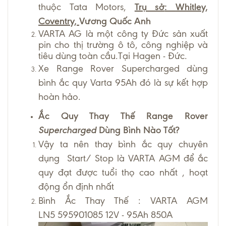
thuộc Tata Motors,
Trụ sở
:
Whitley,
Coventry,
Vương Quốc Anh
VARTA AG là một công ty Đức sản xuất
pin cho thị trường ô tô, công nghiệp và
tiêu dùng toàn cầu.Tại Hagen - Đức.
Xe Range Rover Supercharged dùng
bình ắc quy Varta 95Ah đó là sự kết hợp
hoàn hảo.
Ắc Quy Thay Thế Range Rover
Supercharged
Dùng Bình Nào Tốt?
Vậy ta nên thay bình ắc quy chuyên
dụng Start/ Stop là VARTA AGM để ắc
quy đạt được tuổi thọ cao nhất , hoạt
động ổn định nhất
Bình Ắc Thay Thế : VARTA AGM
LN5 595901085 12V - 95Ah 850A