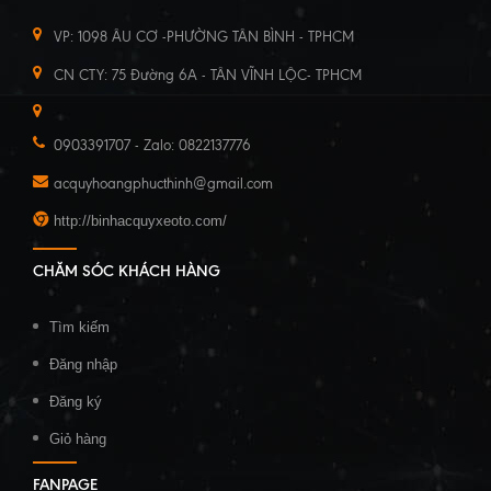
VP: 1098 ÂU CƠ -PHƯỜNG TÂN BÌNH - TPHCM
CN CTY: 75 Đường 6A - TÂN VĨNH LỘC- TPHCM
0903391707 - Zalo: 0822137776
acquyhoangphucthinh@gmail.com
http://binhacquyxeoto.com/
CHĂM SÓC KHÁCH HÀNG
Tìm kiếm
Đăng nhập
Đăng ký
Giỏ hàng
FANPAGE