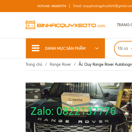
Email:
acquyhoangphucthinh@gmail.co
HOTLINE:
0822137776
TRANG 
DANH MỤC SẢN PHẨM
Tất cả
Trang chủ
/
Range Rover
/
Ắc Quy Range Rover Autobiog