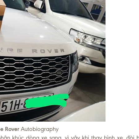
ge Rover
Autobiography
ân khúc dòng xe sang, vì vậy khi thay bình xe, đòi h