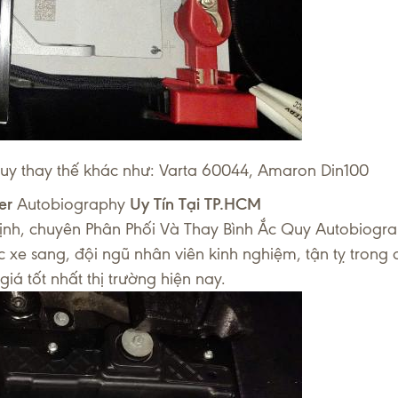
quy thay thế khác như: Varta 60044, Amaron Din100
ver
Autobiography
Uy Tín Tại TP.HCM
nh, chuyên Phân Phối Và Thay Bình Ắc Quy Autobiogra
xe sang, đội ngũ nhân viên kinh nghiệm, tận tỵ trong 
á tốt nhất thị trường hiện nay.