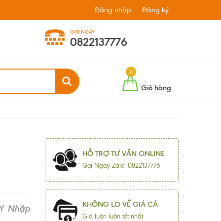
Đăng nhập
Đăng ký
GỌI NGAY
0822137776
0
Giỏ hàng
HỖ TRỢ TƯ VẤN ONLINE
Gọi Ngay Zalo: 0822137776
KHÔNG LO VỀ GIÁ CẢ
Y
Nhập
Giá luôn luôn tốt nhất