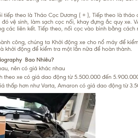
i tiếp theo là Tháo Cọc Dương ( + ), Tiếp theo là tháo 
u đó vệ sinh, làm sạch cọc nối, khay đựng ắc quy xe. V
g các liên kết. Tiếp theo, nối cọc vào bình bằng cách 
thành công, chúng ta Khởi động xe cho nổ máy để kiể
 và khởi động để kiểm tra một lần nữa để hoàn thành.
biography Bao Nhiêu?
hau, nên có giá khác nhau
h theo xe có giá dao động từ 5.500.000 đến 5.900.00
iá thấp hơn như Varta, Amaron có giá dao động từ 3.