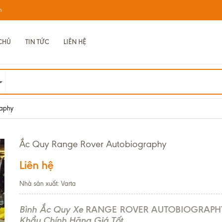
m
CHỦ
TIN TỨC
LIÊN HỆ
raphy
Ắc Quy Range Rover Autobiography
Liên hệ
Nhà sản xuất: Varta
Bình Ắc Quy Xe
RANGE ROVER AUTOBIOGRAPH
Khẩu Chính Hãng Giá Tốt