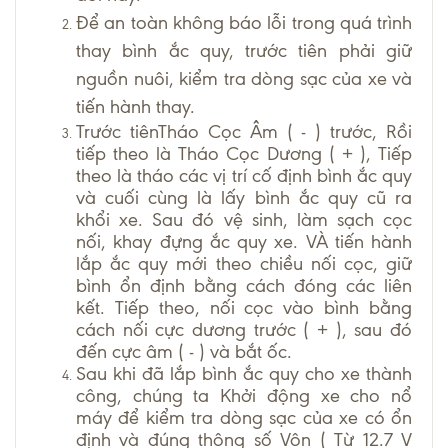
Để an toàn không báo lỗi trong quá trình
thay bình ắc quy, trước tiên phải giữ
nguồn nuôi, kiểm tra dòng sạc của xe và
tiến hành thay.
Trước tiênTháo Cọc Âm ( - ) trước, Rồi
tiếp theo là Tháo Cọc Dương ( + ), Tiếp
theo là tháo các vị trí cố định bình ắc quy
và cuối cùng là lấy bình ắc quy cũ ra
khổi xe. Sau đó vệ sinh, làm sạch cọc
nối, khay đựng ắc quy xe. VÀ tiến hành
lắp ắc quy mới theo chiều nối cọc, giữ
bình ổn định bằng cách đóng các liên
kết. Tiếp theo, nối cọc vào bình bằng
cách nối cực dương trước ( + ), sau đó
đến cực âm ( - ) và bắt ốc.
Sau khi đã lắp bình ắc quy cho xe thành
công, chúng ta Khởi động xe cho nổ
máy để kiểm tra dòng sạc của xe có ổn
định và đúng thông số Vôn ( Từ 12.7 V