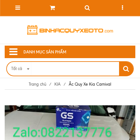
DANH MỤC SẢN PHẨM
Tất cả
Trang chủ
/
KIA
/
Ắc Quy Xe Kia Carnival