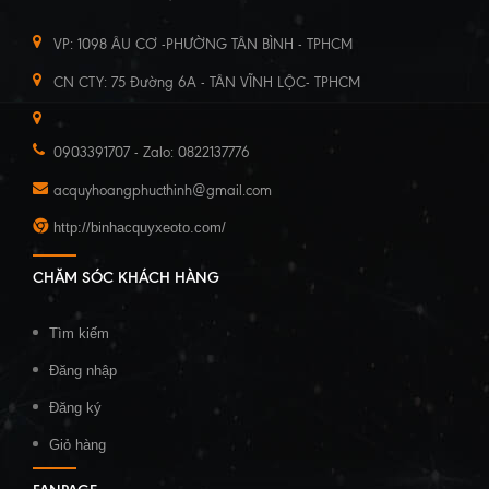
VP: 1098 ÂU CƠ -PHƯỜNG TÂN BÌNH - TPHCM
CN CTY: 75 Đường 6A - TÂN VĨNH LỘC- TPHCM
0903391707 - Zalo: 0822137776
acquyhoangphucthinh@gmail.com
http://binhacquyxeoto.com/
CHĂM SÓC KHÁCH HÀNG
Tìm kiếm
Đăng nhập
Đăng ký
Giỏ hàng