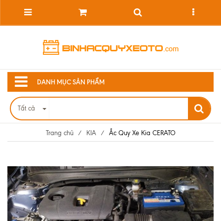
DANH MỤC SẢN PHẨM
Tất cả
Trang chủ
/
KIA
/
Ắc Quy Xe Kia CERATO