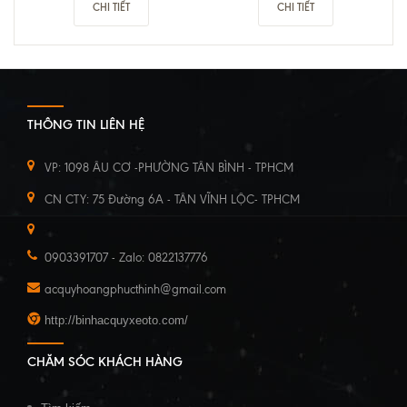
CHI TIẾT
CHI TIẾT
THÔNG TIN LIÊN HỆ
VP: 1098 ÂU CƠ -PHƯỜNG TÂN BÌNH - TPHCM
CN CTY: 75 Đường 6A - TÂN VĨNH LỘC- TPHCM
0903391707 - Zalo: 0822137776
acquyhoangphucthinh@gmail.com
http://binhacquyxeoto.com/
CHĂM SÓC KHÁCH HÀNG