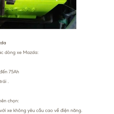
zda
các dòng xe Mazda:
 đến 75Ah
rái .
nên chọn:
 với xe không yêu cầu cao về điện năng.