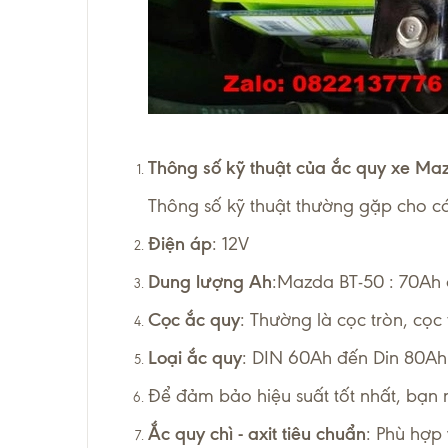
Thông số kỹ thuật của ắc quy xe Ma
Thông số kỹ thuật thường gặp cho 
Điện áp
: 12V
Dung lượng Ah
:
Mazda BT-50 : 70Ah
Cọc ắc quy
: Thường là cọc tròn, cọc t
Loại ắc quy
: DIN 60Ah đến Din 80Ah
Để đảm bảo hiệu suất tốt nhất, bạn 
Ắc quy chì - axit tiêu chuẩn
: Phù hợp