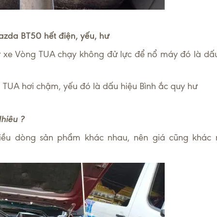
zda BT50 hết điện, yếu, hư
 xe Vòng TUA chạy không đử lực để nổ máy đó là dấu 
g TUA hơi chậm, yếu đó là dấu hiệu Bình ắc quy hư
hiêu ?
iều dòng sản phẩm khác nhau, nên giá cũng khác