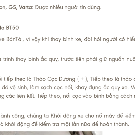
n, GS, Varta
: Được nhiều người tin dùng.
da BT50
BánTải, vì vậy khi thay bình xe, đòi hỏi người có hiể
trình thay bình ắc quy, trước tiên phải giữ nguồn nuô
i tiếp theo là Tháo Cọc Dương ( + ), Tiếp theo là tháo 
u đó vệ sinh, làm sạch cọc nối, khay đựng ắc quy xe. V
g các liên kết. Tiếp theo, nối cọc vào bình bằng cách 
thành công, chúng ta Khởi động xe cho nổ máy để kiể
 và khởi động để kiểm tra một lần nữa để hoàn thành.