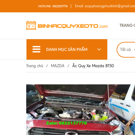
Email:
acquyhoangphucthinh@gmail.co
HOTLINE:
0822137776
TRANG 
DANH MỤC SẢN PHẨM
Tất cả
Trang chủ
/
MAZDA
/
Ắc Quy Xe Mazda BT50