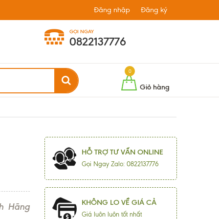
Đăng nhập
Đăng ký
GỌI NGAY
0822137776
0
Giỏ hàng
HỖ TRỢ TƯ VẤN ONLINE
Gọi Ngay Zalo: 0822137776
KHÔNG LO VỀ GIÁ CẢ
h Hãng
Giá luôn luôn tốt nhất