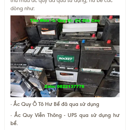
thu mua ắc quy đã qua sử dụng, hư bể các
dòng như:
-
Ắc Quy Ô Tô Hư Bể đã qua sử dụng
-
Ắc Quy Viễn Thông - UPS qua sử dụng hư
bể.