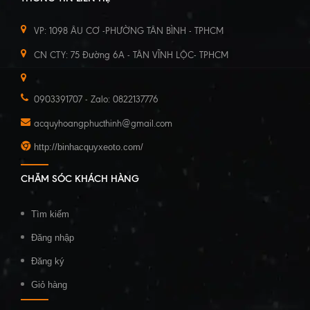
VP: 1098 ÂU CƠ -PHƯỜNG TÂN BÌNH - TPHCM
CN CTY: 75 Đường 6A - TÂN VĨNH LỘC- TPHCM
0903391707 - Zalo: 0822137776
acquyhoangphucthinh@gmail.com
http://binhacquyxeoto.com/
CHĂM SÓC KHÁCH HÀNG
Tìm kiếm
Đăng nhập
Đăng ký
Giỏ hàng