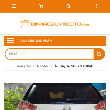
DANH MỤC SẢN PHẨM
Tất cả
Trang chủ
/
NISSAN
/
Ắc Quy Xe NISSAN X-TRAIL