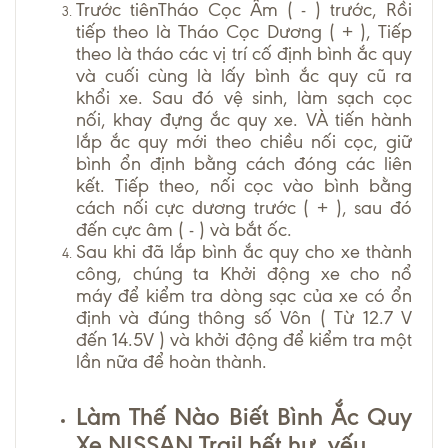
Trước tiênTháo Cọc Âm ( - ) trước, Rồi
tiếp theo là Tháo Cọc Dương ( + ), Tiếp
theo là tháo các vị trí cố định bình ắc quy
và cuối cùng là lấy bình ắc quy cũ ra
khổi xe. Sau đó vệ sinh, làm sạch cọc
nối, khay đựng ắc quy xe. VÀ tiến hành
lắp ắc quy mới theo chiều nối cọc, giữ
bình ổn định bằng cách đóng các liên
kết. Tiếp theo, nối cọc vào bình bằng
cách nối cực dương trước ( + ), sau đó
đến cực âm ( - ) và bắt ốc.
Sau khi đã lắp bình ắc quy cho xe thành
công, chúng ta Khởi động xe cho nổ
máy để kiểm tra dòng sạc của xe có ổn
định và đúng thông số Vôn ( Từ 12.7 V
đến 14.5V ) và khởi động để kiểm tra một
lần nữa để hoàn thành.
Làm Thế Nào Biết Bình Ắc Quy
Xe NISSAN Trail
hết hư, yếu.