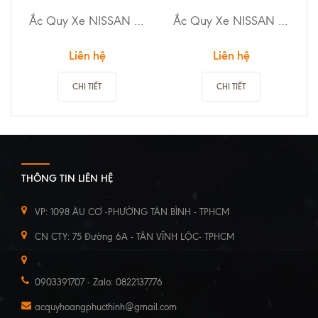
Ắc Quy Xe NISSAN TEANA
Ắc Quy Xe NISSAN TERRA
Liên hệ
Liên hệ
CHI TIẾT
CHI TIẾT
THÔNG TIN LIÊN HỆ
VP: 1098 ÂU CƠ -PHƯỜNG TÂN BÌNH - TPHCM
CN CTY: 75 Đường 6A - TÂN VĨNH LỘC- TPHCM
0903391707 - Zalo: 0822137776
acquyhoangphucthinh@gmail.com