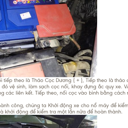
i tiếp theo là Tháo Cọc Dương ( + ), Tiếp theo là tháo 
u đó vệ sinh, làm sạch cọc nối, khay đựng ắc quy xe. V
g các liên kết. Tiếp theo, nối cọc vào bình bằng cách 
thành công, chúng ta Khởi động xe cho nổ máy để kiể
 và khởi động để kiểm tra một lần nữa để hoàn thành.