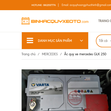
Email:
acquyhoangphucthinh@gmail.co
HOTLINE:
0822137776
TRANG 
DANH MỤC SẢN PHẨM
Tất cả
Trang chủ
/
MERCEDES
/
Ắc quy xe mercedes GLK 250