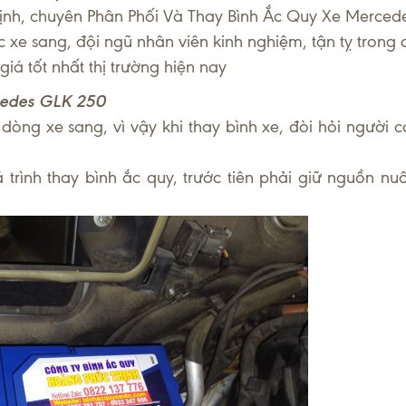
nh, chuyên Phân Phối Và Thay Bình Ắc Quy Xe Mercede
xe sang, đội ngũ nhân viên kinh nghiệm, tận tỵ trong 
á tốt nhất thị trường hiện nay
cedes GLK 250
ng xe sang, vì vậy khi thay bình xe, đòi hỏi người c
trình thay bình ắc quy, trước tiên phải giữ nguồn nuô