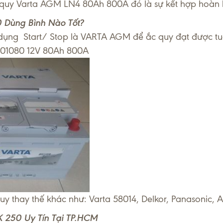
quy Varta AGM LN4 80Ah 800A đó là sự kết hợp hoàn
 Dùng Bình Nào Tốt?
 dụng Start/ Stop là VARTA AGM để ắc quy đạt được tu
901080 12V 80Ah 800A
uy thay thế khác như: Varta 58014, Delkor, Panasonic,
 250 Uy Tín Tại TP.HCM