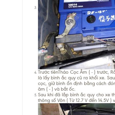
Trước tiênTháo Cọc Âm ( - ) trước, Rồ
là lấy bình ắc quy cũ ra khổi xe. Sa
cọc, giữ bình ổn định bằng cách đón
âm ( - ) và bắt ốc.
Sau khi đã lắp bình ắc quy cho xe 
thông số Vôn ( Từ 12.7 V đến 14.5V )