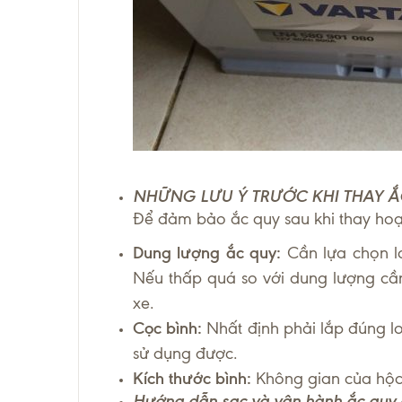
NHỮNG LƯU Ý TRƯỚC KHI THAY Ắ
Để đảm bảo ắc quy sau khi thay hoạ
Dung lượng ắc quy:
Cần lựa chọn 
Nếu thấp quá so với dung lượng cần
xe.
Cọc bình:
Nhất định phải lắp đúng l
sử dụng được.
Kích thước bình:
Không gian của hộc 
Hướng dẫn sạc và vận hành ắc quy