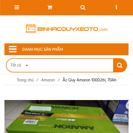
DANH MỤC SẢN PHẨM
Tất cả
Trang chủ
/
Amaron
/
Ắc Quy Amaron 100D26L 70Ah