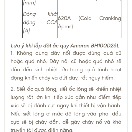
(mm)
Dòng khởi
620A (Cold Cranking
động - CCA
Apms)
(A)
Lưu ý khi lắp đặt ắc quy Amaron BH100D26L
1. Không dùng dây nối được dùng quá cũ
hoặc quá nhỏ. Dây nối cũ hoặc quá nhỏ sẽ
dẫn đến sinh nhiệt lớn trong quá trình hoạt
động khiến chảy và đứt dây, rất nguy hiểm.
2. Siết ốc quá lỏng, siết ốc lỏng sẽ khiến nhiệt
lượng rất lớn khi tiếp xúc gần như điểm tiếp
xúc sẽ bị đánh cụt ngay khi thiết bị vận hành.
Nếu siết lỏng ở mức độ lỏng vừa phải đầu
cực sẽ bị chảy dần, dễ gây cháy nổ và khó
truyền tải được điện năng.