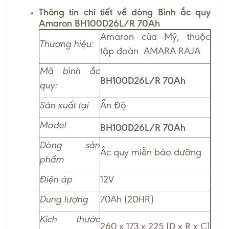
Thông tin chi tiết về dòng Bình ắc quy
Amaron
BH100D26L/R 70Ah
Amaron của Mỹ, thuộc
Thương hiệu:
tập đoàn AMARA RAJA
Mã bình ắc
BH100D26L/R 70Ah
quy:
Sản xuất tại
Ấn Độ
Model
BH100D26L/R 70Ah
Dòng sản
Ắc quy miễn bảo dưỡng
phẩm
Điện áp
12V
Dung lượng
70Ah (20HR)
Kích thước
260 x 173 x 225 (D x R x C)