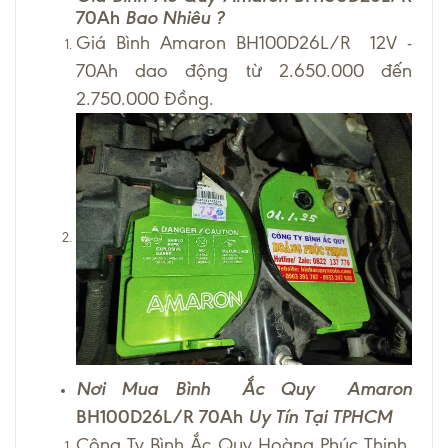
70Ah
Bao Nhiêu ?
Giá Bình Amaron BH100D26L/R 12V -
70Ah dao động từ 2.650.000 đến
2.750.000 Đồng.
Nơi Mua Bình Ắc Quy Amaron
BH100D26L/R 70Ah
Uy Tín Tại TPHCM
Công Ty Bình Ắc Quy Hoàng Phúc Thịnh,