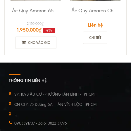
Ắc Quy Amaron 65B24L
Ắc Quy Amaron Chính Hãng
2.150.000₫
Liên hệ
1.950.000₫
-9%
CHI TIẾT
CHO VÀO GIỎ
THÔNG TIN LIÊN HỆ
VP: 1098 ÂU CƠ -PHƯỜNG TÂN BÌNH - TPHCM
CN CTY: 75 Đường 6A - TÂN VĨNH LỘC- TPHCM
0903391707 - Zalo: 0822137776