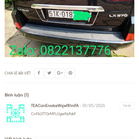
CHIA SẺ BÀI VIẾT
Bình luận (1)
TEACanErvakeWqwfRIniFA
- 01/05/2026
Trả lời
CnFkUTTGrMFLUgwNsPzkF
Viết bình luận