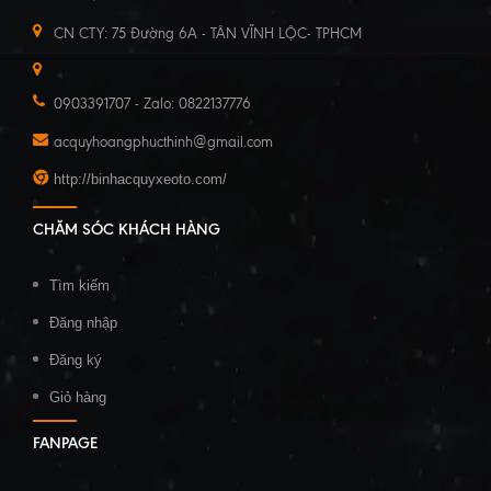
CN CTY: 75 Đường 6A - TÂN VĨNH LỘC- TPHCM
0903391707 - Zalo: 0822137776
acquyhoangphucthinh@gmail.com
http://binhacquyxeoto.com/
CHĂM SÓC KHÁCH HÀNG
Tìm kiếm
Đăng nhập
Đăng ký
Giỏ hàng
FANPAGE