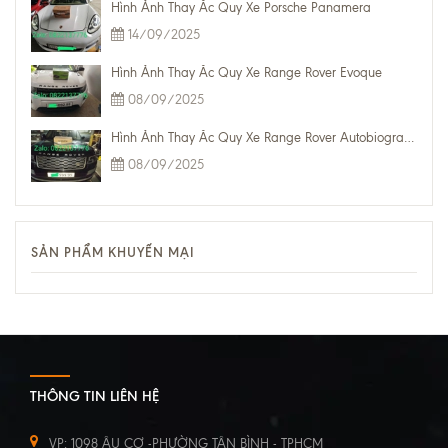
Hình Ảnh Thay Ắc Quy Xe Porsche Panamera
14/09/2025
Hình Ảnh Thay Ắc Quy Xe Range Rover Evoque
08/09/2025
Hình Ảnh Thay Ắc Quy Xe Range Rover Autobiography
08/09/2025
SẢN PHẨM KHUYẾN MẠI
THÔNG TIN LIÊN HỆ
VP: 1098 ÂU CƠ -PHƯỜNG TÂN BÌNH - TPHCM