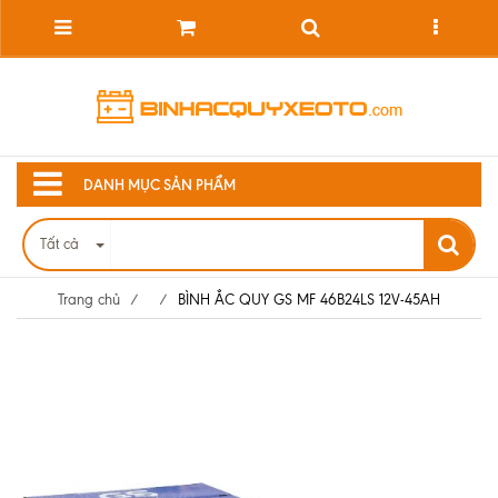
DANH MỤC SẢN PHẨM
Tất cả
Trang chủ
/
/
BÌNH ẮC QUY GS MF 46B24LS 12V-45AH