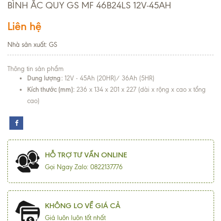
BÌNH ẮC QUY GS MF 46B24LS 12V-45AH
Liên hệ
Nhà sản xuất: GS
Thông tin sản phẩm
Dung lượng:
12V - 45Ah (20HR)/ 36Ah (5HR)
Kích thước (mm):
236 x 134 x 201 x 227 (dài x rộng x cao x tổng
cao)
HỖ TRỢ TƯ VẤN ONLINE
Gọi Ngay Zalo: 0822137776
KHÔNG LO VỀ GIÁ CẢ
Giá luôn luôn tốt nhất