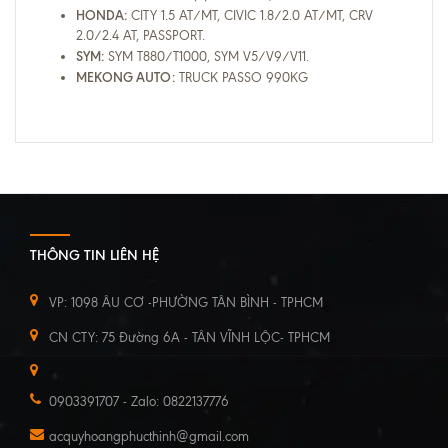
HONDA:
CITY 1.5 AT/MT, CIVIC 1.8/2.0 AT/MT, CRV
2.0/2.4 AT, PASSPORT.
SYM:
SYM T880/T1000, SYM V5/V9/V11.
MEKONG AUTO:
TRUCK PASSO 990KG
THÔNG TIN LIÊN HỆ
VP: 1098 ÂU CƠ -PHƯỜNG TÂN BÌNH - TPHCM
CN CTY: 75 Đường 6A - TÂN VĨNH LỘC- TPHCM
0903391707 - Zalo: 0822137776
acquyhoangphucthinh@gmail.com