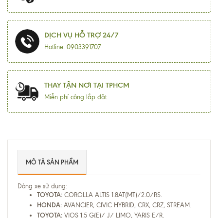
DỊCH VỤ HỖ TRỢ 24/7
Hotline: 0903391707
THAY TẬN NƠI TẠI TPHCM
Miễn phí công lắp đặt
MÔ TẢ SẢN PHẨM
Dòng xe sử dụng:
TOYOTA:
COROLLA ALTIS 1.8AT(MT)/2.0/RS.
HONDA:
AVANCIER, CIVIC HYBRID, CRX, CRZ, STREAM.
TOYOTA:
VIOS 1.5 G(E)/ J/ LIMO, YARIS E/R.