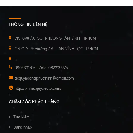
THÔNG TIN LIÊN HỆ
VP: 1098 ÂU CƠ -PHƯỜNG TÂN BÌNH - TPHCM
CN CTY: 75 Đường 6A - TÂN VĨNH LỘC- TPHCM
0903391707 - Zalo: 0822137776
acquyhoangphucthinh@gmail.com
http://binhacquyxeoto.com/
CHĂM SÓC KHÁCH HÀNG
Tìm kiếm
Đăng nhập