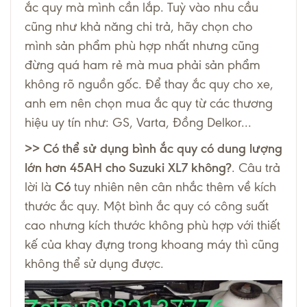
ắc quy mà mình cần lắp. Tuỳ vào nhu cầu
cũng như khả năng chi trả, hãy chọn cho
mình sản phẩm phù hợp nhất nhưng cũng
đừng quá ham rẻ mà mua phải sản phẩm
không rõ nguồn gốc. Để thay ắc quy cho xe,
anh em nên chọn mua ắc quy từ các thương
hiệu uy tín như:
GS
,
Varta
,
Đồng
Delkor
...
>> Có thể sử dụng bình ắc quy có dung lượng
lớn hơn 45AH cho Suzuki XL7 không?
. Câu trả
lời là
Có
tuy nhiên nên cân nhắc thêm về kích
thước ắc quy. Một bình ắc quy có công suất
cao nhưng kích thước không phù hợp với thiết
kế của khay đựng trong khoang máy thì cũng
không thể sử dụng được.