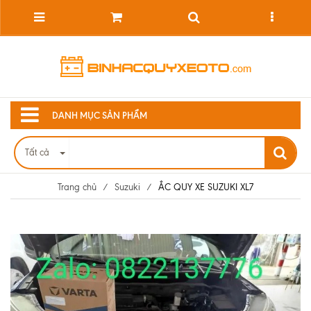
DANH MỤC SẢN PHẨM
Tất cả
Trang chủ
/
Suzuki
/
ẮC QUY XE SUZUKI XL7