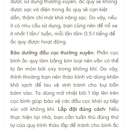
được sử dụng thường xuyên, ắc quy sẽ không
được sạc và điện trong ắc quy sẽ cạn kiệt
dần, thậm chí mát khả năng sạc. Do vậy, nếu
ít có nhu cầu sử dụng, bạn cũng nên đề nổ xe
ít nhất 1 lần/ tuần, mỗi lần tầm 0.5-1 tiếng để
ắc quy được hoạt động.
Bảo dưỡng đầu cọc thường xuyên:
Phần cọc
bình ắc quy làm bằng kim loại nên vẫn có thể
bị ăn mòn bởi oxy trong không khí. Do vậy,
thỉnh thoảng bạn nên tháo bình và dùng khăn
khô sạch để lau vệ sinh tránh cho bụi bẩn
bám vào. Ta dùng mỡ nhiệt bôi 1 lớp lên trên
cọc bình giúp bảo vệ các đầu cọc khỏi sự tiếp
xúc với không khí.
Lắp đặt đúng cách
: Nếu
thực hiện tại nhà, bạn cần tuần thủ đúng thứ
tự của quy trình tháo lắp để tránh cho bình ắc