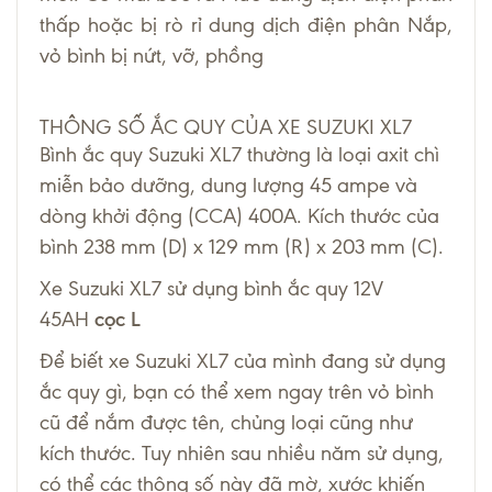
thấp hoặc bị rò rỉ dung dịch điện phân Nắp,
vỏ bình bị nứt, vỡ, phồng
THÔNG SỐ ẮC QUY CỦA XE SUZUKI XL7
Bình ắc quy Suzuki XL7 thường là loại axit chì
miễn bảo dưỡng, dung lượng 45 ampe và
dòng khởi động (CCA) 400A. Kích thước của
bình 238 mm (D) x 129 mm (R) x 203 mm (C).
Xe Suzuki XL7 sử dụng bình ắc quy
12V
45AH
cọc L
Để biết xe Suzuki XL7 của mình đang sử dụng
ắc quy gì, bạn có thể xem ngay trên vỏ bình
cũ để nắm được tên, chủng loại cũng như
kích thước. Tuy nhiên sau nhiều năm sử dụng,
có thể các thông số này đã mờ, xước khiến