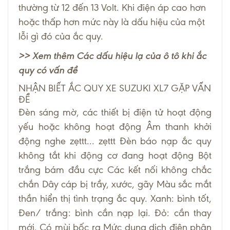
thường từ 12 đến 13 Volt. Khi điện áp cao hơn
hoặc thấp hơn mức này là dấu hiệu của một
lỗi gì đó của ắc quy.
>> Xem thêm
Các dấu hiệu lạ của ô tô khi ắc
quy có vấn đề
NHẬN BIẾT ẮC QUY XE SUZUKI XL7 GẶP VẤN
ĐỀ
Đèn sáng mờ, các thiết bị điện tử hoạt động
yếu hoặc không hoạt động Âm thanh khởi
động nghe zẹttt... zẹttt Đèn báo nạp ắc quy
không tắt khi động cơ đang hoạt động Bột
trắng bám đầu cực Các kết nối không chắc
chắn Dây cáp bị trầy, xước, gãy Màu sắc mắt
thần hiển thị tình trạng ắc quy. Xanh: bình tốt,
Đen/ trắng: bình cần nạp lại. Đỏ: cần thay
mới. Có mùi bốc ra Mức dung dịch điện phân