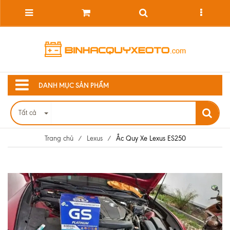
DANH MỤC SẢN PHẨM
Tất cả
Trang chủ
/
Lexus
/
Ắc Quy Xe Lexus ES250