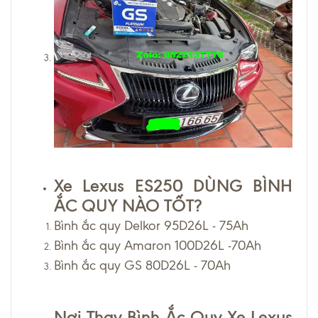
Xe Lexus ES250 DÙNG BÌNH
ẮC QUY NÀO TỐT?
Bình ắc quy Delkor 95D26L - 75Ah
Bình ắc quy Amaron 100D26L -70Ah
Bình ắc quy GS 80D26L - 70Ah
Nơi Thay Bình Ắc Quy Xe Lexus