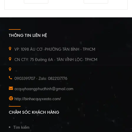
THÔNG TIN LIÊN HỆ
VP: 1098 ÂU CƠ -PHƯỜNG TÂN BÌNH - TPHCM
CN CTY: 75 Đường 6A - TÂN VĨNH LỘC- TPHCM
0903391707 - Zalo: 0822137776
acquyhoangphucthinh@gmail.com
http://binhacquyxeoto.com/
CHĂM SÓC KHÁCH HÀNG
Tìm kiếm