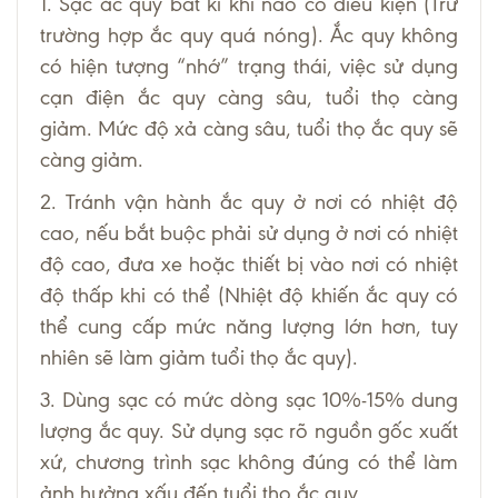
1. Sạc ắc quy bất kì khi nào có điều kiện (Trừ
trường hợp ắc quy quá nóng). Ắc quy không
có hiện tượng “nhớ” trạng thái, việc sử dụng
cạn điện ắc quy càng sâu, tuổi thọ càng
giảm. Mức độ xả càng sâu, tuổi thọ ắc quy sẽ
càng giảm.
2. Tránh vận hành ắc quy ở nơi có nhiệt độ
cao, nếu bắt buộc phải sử dụng ở nơi có nhiệt
độ cao, đưa xe hoặc thiết bị vào nơi có nhiệt
độ thấp khi có thể (Nhiệt độ khiến ắc quy có
thể cung cấp mức năng lượng lớn hơn, tuy
nhiên sẽ làm giảm tuổi thọ ắc quy).
3. Dùng sạc có mức dòng sạc 10%-15% dung
lượng ắc quy. Sử dụng sạc rõ nguồn gốc xuất
xứ, chương trình sạc không đúng có thể làm
ảnh hưởng xấu đến tuổi thọ ắc quy