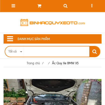
DANH MỤC SẢN PHẨM
Tất cả
Trang chủ
/
/
Ắc Quy Xe BMW X5