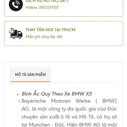
DỊCH VỤ HỖ TRỢ 24/7
Hotline: 0903391707
THAY TẬN NƠI TẠI TPHCM
Miễn phí công lắp đặt
MÔ TẢ SẢN PHẨM
Bình Ắc Quy Theo Xe BMW X5
Bayerische Motoren Werke ( BMW)
AG, là một công ty đa quốc gia của Đức
chuyên sản xuất ô tô và Mô Tô. có trụ sở
tại Munchen - Đức. Hiện BMW AG là một