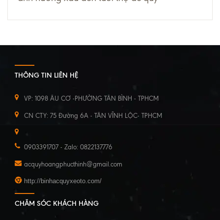
THÔNG TIN LIÊN HỆ
VP: 1098 ÂU CƠ -PHƯỜNG TÂN BÌNH - TPHCM
CN CTY: 75 Đường 6A - TÂN VĨNH LỘC- TPHCM
0903391707 - Zalo: 0822137776
acquyhoangphucthinh@gmail.com
http://binhacquyxeoto.com/
CHĂM SÓC KHÁCH HÀNG